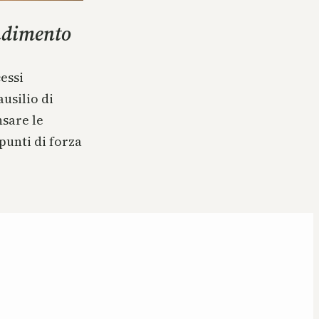
ndimento
essi
usilio di
nsare le
 punti di forza