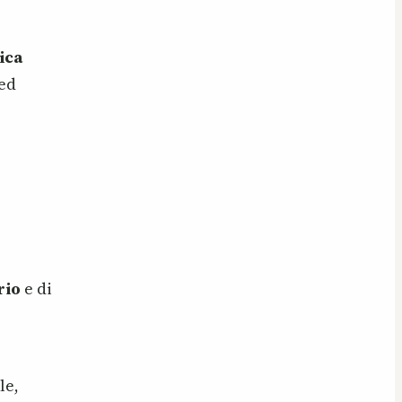
ica
 ed
rio
e di
le,