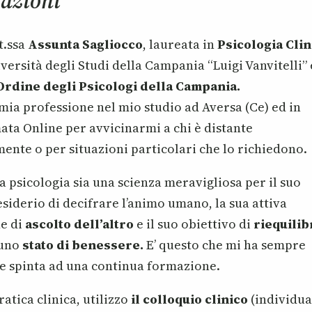
tazioni
t.ssa
Assunta Sagliocco
, laureata in
Psicologia Clin
iversità degli Studi della Campania “Luigi Vanvitelli”
Ordine degli Psicologi della Campania.
 mia professione nel mio studio ad Aversa (Ce) ed in
ta Online per avvicinarmi a chi è distante
ente o per situazioni particolari che lo richiedono.
a psicologia sia una scienza meravigliosa per il suo
siderio di decifrare l’animo umano, la sua attiva
e di
ascolto dell’altro
e il suo obiettivo di
riequilib
 uno
stato di benessere.
E’ questo che mi ha sempre
 e spinta ad una continua formazione.
ratica clinica, utilizzo
il colloquio clinico
(individua