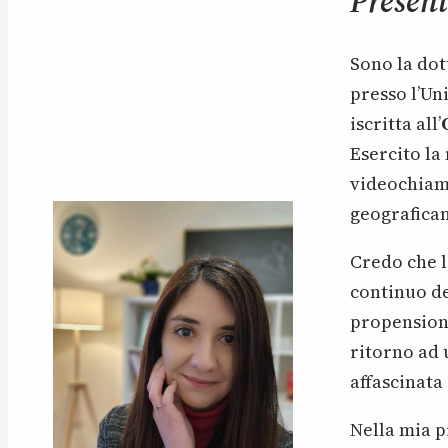
Presen
Sono la dot
presso l’Un
iscritta all’
Esercito la
videochiama
geograficam
Credo che l
continuo de
propension
ritorno ad
affascinata
Nella mia p