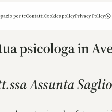
Wh
pazio per te
Contatti
Cookies policy
Privacy Policy
tua psicologa in Av
t.ssa Assunta Sagli