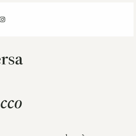
atsapp
Instagram
ersa
occo