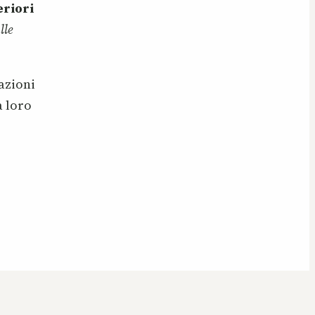
eriori
lle
azioni
a loro